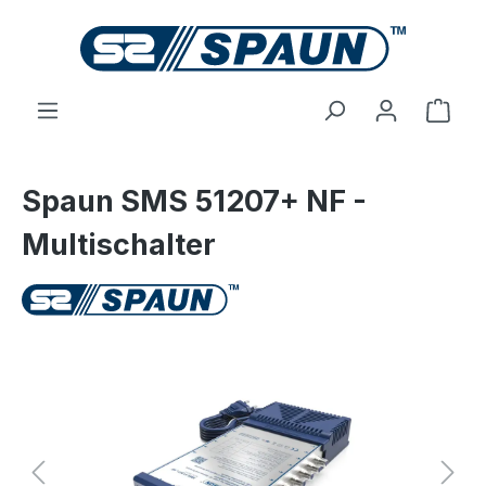
inhalt springen
Spaun SMS 51207+ NF -
Multischalter