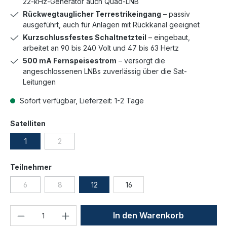
22-kHz-Generator auch Quad-LNB
Rückwegtauglicher Terrestrikeingang
– passiv
ausgeführt, auch für Anlagen mit Rückkanal geeignet
Kurzschlussfestes Schaltnetzteil
– eingebaut,
arbeitet an 90 bis 240 Volt und 47 bis 63 Hertz
500 mA Fernspeisestrom
– versorgt die
angeschlossenen LNBs zuverlässig über die Sat-
Leitungen
Sofort verfügbar, Lieferzeit: 1-2 Tage
Satelliten
1
2
Teilnehmer
6
8
12
16
Produkt Anzahl: Gib den gewünschten We
In den Warenkorb